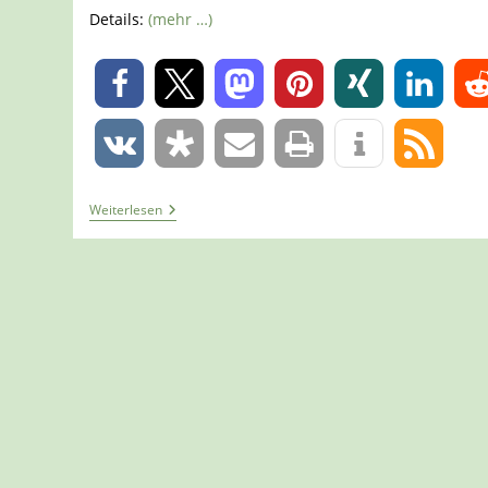
Details:
(mehr …)
0
0
Tour
Weiterlesen
967
–
Extertal
–
Meierberg
–
Unterwegs
Auf
Dem
Patensteig