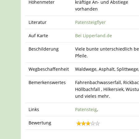
Höhenmeter
kräftige An- und Abstiege
vorhanden
Literatur
Patensteigflyer
Auf Karte
Bei Lipperland.de
Beschilderung
Viele bunte unterschiedlich b
Pfeile.
Wegbeschaffenheit
Waldwege, Asphalt, Splittwege
Bemerkenswertes
Fahrenbachwasserfall, Rickbach
Höllbachfall , Hilkersiek, Wüst
und vieles mehr.
Links
Patensteig
,
Bewertung