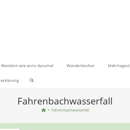
Wandern wie anno dazumal
Wanderbücher
Mehrtages
zerklärung
Website-
Suche
Fahrenbachwasserfall
umschalten
>
Fahrenbachwasserfall