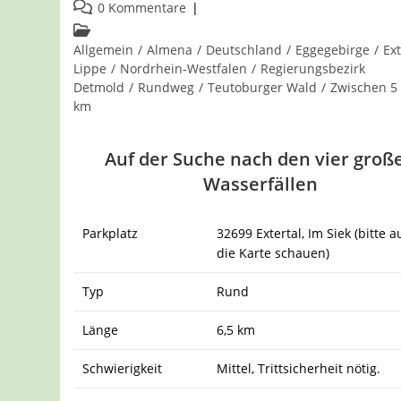
veröffentlicht:
Beitrags-
0 Kommentare
Kommentare:
Beitrags-
Kategorie:
Allgemein
/
Almena
/
Deutschland
/
Eggegebirge
/
Ext
Lippe
/
Nordrhein-Westfalen
/
Regierungsbezirk
Detmold
/
Rundweg
/
Teutoburger Wald
/
Zwischen 5
km
Auf der Suche nach den vier groß
Wasserfällen
Parkplatz
32699 Extertal, Im Siek (bitte a
die Karte schauen)
Typ
Rund
Länge
6,5 km
Schwierigkeit
Mittel, Trittsicherheit nötig.