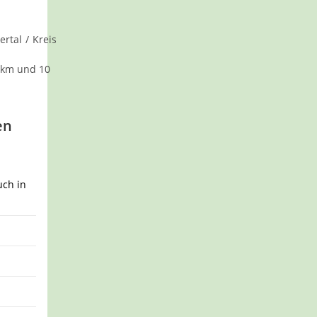
ertal
/
Kreis
 km und 10
en
uch in