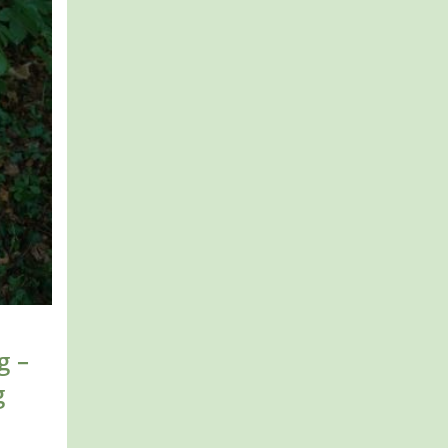
g –
g