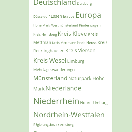
Deutschland
Duisburg
Europa
Essen
Etappe
Düsseldorf
Kinderwagen
Hohe Mark-Westmünsterland
Kreis Kleve
Kreis
Kreis Heinsberg
Mettman
Kreis
Kreis Mettmann
Kreis Neuss
Kreis Viersen
Recklinghausen
Kreis Wesel
Limburg
Mehrtageswanderungen
Münsterland
Naturpark Hohe
Niederlande
Mark
Niederrhein
Noord-Limburg
Nordrhein-Westfalen
REgierungsbezirk Arnsberg