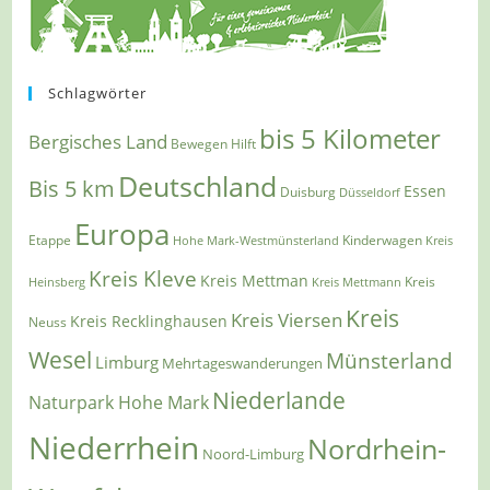
Schlagwörter
bis 5 Kilometer
Bergisches Land
Bewegen Hilft
Deutschland
Bis 5 km
Essen
Duisburg
Düsseldorf
Europa
Etappe
Kinderwagen
Hohe Mark-Westmünsterland
Kreis
Kreis Kleve
Kreis Mettman
Heinsberg
Kreis Mettmann
Kreis
Kreis
Kreis Viersen
Kreis Recklinghausen
Neuss
Wesel
Münsterland
Limburg
Mehrtageswanderungen
Niederlande
Naturpark Hohe Mark
Niederrhein
Nordrhein-
Noord-Limburg