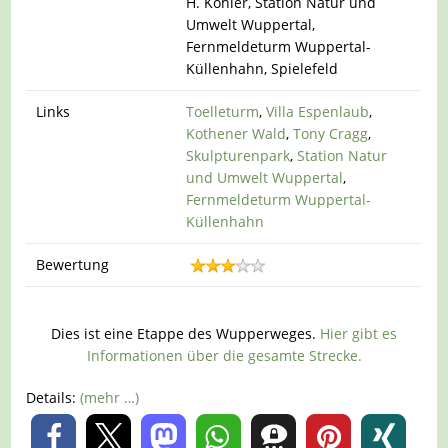
H. Köhler, Station Natur und
Umwelt Wuppertal,
Fernmeldeturm Wuppertal-
Küllenhahn, Spielefeld
Links
Toelleturm
,
Villa Espenlaub
,
Kothener Wald
,
Tony Cragg
,
Skulpturenpark
,
Station Natur
und Umwelt Wuppertal
,
Fernmeldeturm Wuppertal-
Küllenhahn
Bewertung
Dies ist eine Etappe des Wupperweges.
Hier gibt es
Informationen über die gesamte Strecke.
Details:
(mehr …)
0