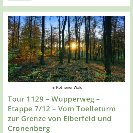
1130
–
Wupperweg
–
Etappe
8/12
–
Von
Der
Grenze
Elberfeld
Und
Cronenberg
Nach
Solingen
Im Kothener Wald
Tour 1129 – Wupperweg –
Etappe 7/12 – Vom Toelleturm
zur Grenze von Elberfeld und
Cronenberg