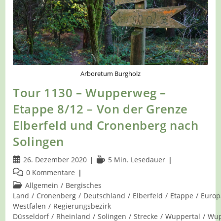
Arboretum Burgholz
Tour 1130 – Wupperweg –
Etappe 8/12 – Von der Grenze
Elberfeld und Cronenberg nach
Solingen
Beitrag
Lesedauer:
26. Dezember 2020
5 Min. Lesedauer
veröffentlicht:
Beitrags-
0 Kommentare
Kommentare:
Beitrags-
Allgemein
/
Bergisches
Kategorie:
Land
/
Cronenberg
/
Deutschland
/
Elberfeld
/
Etappe
/
Europ
Westfalen
/
Regierungsbezirk
Düsseldorf
/
Rheinland
/
Solingen
/
Strecke
/
Wuppertal
/
Wu