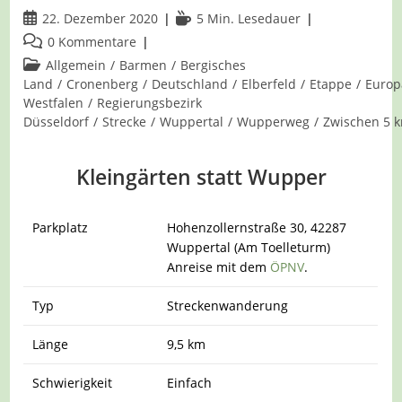
Beitrag
Lesedauer:
22. Dezember 2020
5 Min. Lesedauer
veröffentlicht:
Beitrags-
0 Kommentare
Kommentare:
Beitrags-
Allgemein
/
Barmen
/
Bergisches
Kategorie:
Land
/
Cronenberg
/
Deutschland
/
Elberfeld
/
Etappe
/
Europ
Westfalen
/
Regierungsbezirk
Düsseldorf
/
Strecke
/
Wuppertal
/
Wupperweg
/
Zwischen 5 
Kleingärten statt Wupper
Parkplatz
Hohenzollernstraße 30, 42287
Wuppertal (Am Toelleturm)
Anreise mit dem
ÖPNV
.
Typ
Streckenwanderung
Länge
9,5 km
Schwierigkeit
Einfach