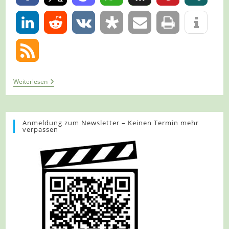
0
Tour
Weiterlesen
1129
–
Wupperweg
–
Etappe
Anmeldung zum Newsletter – Keinen Termin mehr
verpassen
7/12
–
Vom
Toelleturm
Zur
Grenze
Von
Elberfeld
Und
Cronenberg