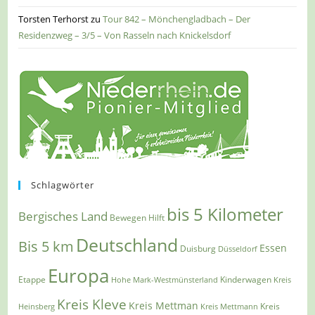
Torsten Terhorst
zu
Tour 842 – Mönchengladbach – Der
Residenzweg – 3/5 – Von Rasseln nach Knickelsdorf
Schlagwörter
bis 5 Kilometer
Bergisches Land
Bewegen Hilft
Deutschland
Bis 5 km
Essen
Duisburg
Düsseldorf
Europa
Etappe
Kinderwagen
Hohe Mark-Westmünsterland
Kreis
Kreis Kleve
Kreis Mettman
Heinsberg
Kreis Mettmann
Kreis