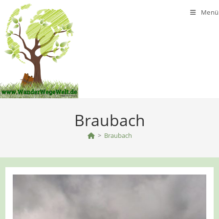
Zum
Menü
Inhalt
springen
Braubach
>
Braubach