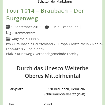
Im Schatten der Marksburg
Tour 1014 – Braubach – Der
Burgenweg
Beitrag
Lesedauer:
1. September 2019
3 Min. Lesedauer
veröffentlicht:
Beitrags-
0 Kommentare
Kommentare:
Beitrags-
Allgemein
/
Bis 5
Kategorie:
km
/
Braubach
/
Deutschland
/
Europa
/
Mittelrhein
/
Rhein-
Lahn-Kreis
/
Rheinland-
Pfalz
/
Rundweg
/
Verbandsgemeinde Loreley
Durch das Unesco-Welterbe
Oberes Mittelrheintal
Parkplatz
56338 Braubach, Heinrich-
Schlusnus-Straße 22 (P&R)
Typ
Rund