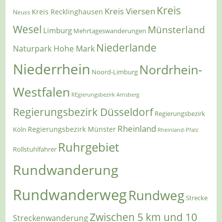
Kreis
Kreis Viersen
Kreis Recklinghausen
Neuss
Wesel
Münsterland
Limburg
Mehrtageswanderungen
Niederlande
Naturpark Hohe Mark
Niederrhein
Nordrhein-
Noord-Limburg
Westfalen
REgierungsbezirk Arnsberg
Regierungsbezirk Düsseldorf
Regierungsbezirk
Rheinland
Regierungsbezirk Münster
Köln
Rheinland-Pfalz
Ruhrgebiet
Rollstuhlfahrer
Rundwanderung
Rundwanderweg
Rundweg
Strecke
Zwischen 5 km und 10
Streckenwanderung