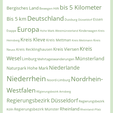
bis 5 Kilometer
Bergisches Land
Bewegen Hilft
Deutschland
Bis 5 km
Essen
Duisburg
Düsseldorf
Europa
Etappe
Kinderwagen
Hohe Mark-Westmünsterland
Kreis
Kreis Kleve
Kreis Mettman
Heinsberg
Kreis Mettmann
Kreis
Kreis
Kreis Viersen
Kreis Recklinghausen
Neuss
Wesel
Münsterland
Limburg
Mehrtageswanderungen
Niederlande
Naturpark Hohe Mark
Niederrhein
Nordrhein-
Noord-Limburg
Westfalen
REgierungsbezirk Arnsberg
Regierungsbezirk Düsseldorf
Regierungsbezirk
Rheinland
Regierungsbezirk Münster
Köln
Rheinland-Pfalz