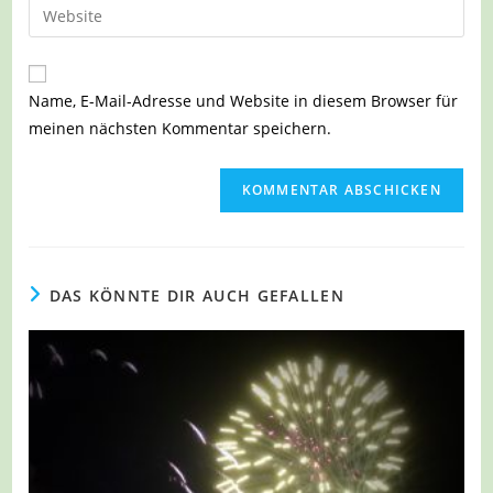
Gib
zum
Mail-
deine
Kommentieren
Adresse
Website-
ein
zum
URL
Name, E-Mail-Adresse und Website in diesem Browser für
Kommentieren
ein
meinen nächsten Kommentar speichern.
ein
(optional)
DAS KÖNNTE DIR AUCH GEFALLEN