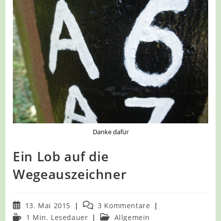
Danke dafür
Ein Lob auf die
Wegeauszeichner
Beitrag
Beitrags-
13. Mai 2015
3 Kommentare
veröffentlicht:
Kommentare:
Lesedauer:
Beitrags-
1 Min. Lesedauer
Allgemein