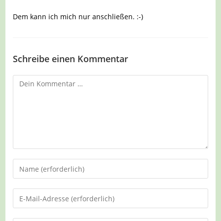
Dem kann ich mich nur anschließen. :-)
Schreibe einen Kommentar
Kommentar
Gib
deinen
Namen
Gib
oder
deine
Benutzernamen
E-