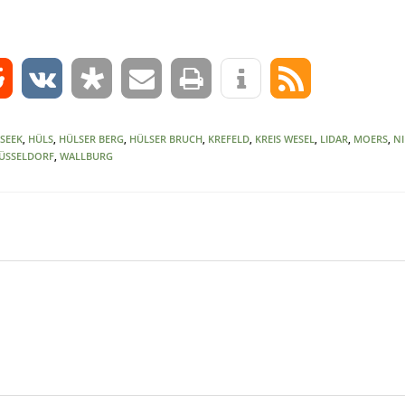
0
 SEEK
,
HÜLS
,
HÜLSER BERG
,
HÜLSER BRUCH
,
KREFELD
,
KREIS WESEL
,
LIDAR
,
MOERS
,
N
DÜSSELDORF
,
WALLBURG