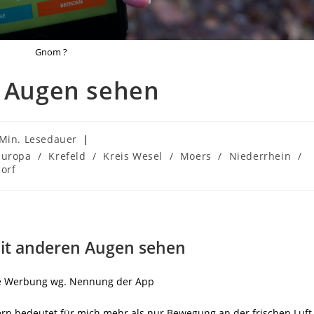
Gnom ?
n Augen sehen
auer:
 Min. Lesedauer
Europa
/
Krefeld
/
Kreis Wesel
/
Moers
/
Niederrhein
/
orf
mit anderen Augen sehen
e Werbung wg. Nennung der App
n bedeutet für mich mehr als nur Bewegung an der frischen Luft.