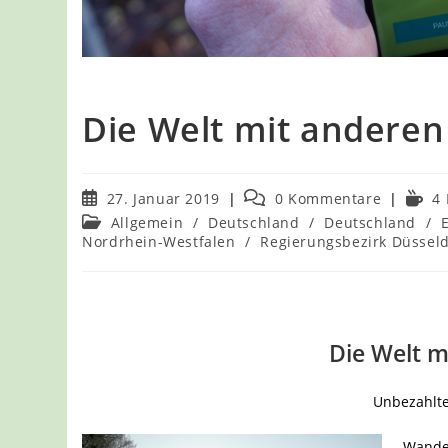
Die Welt mit andere
Beitrag
Beitrags-
Lesed
27. Januar 2019
0 Kommentare
4
veröffentlicht:
Kommentare:
Beitrags-
Allgemein
/
Deutschland
/
Deutschland
/
Kategorie:
Nordrhein-Westfalen
/
Regierungsbezirk Düsseld
Die Welt 
Unbezahlt
Wander