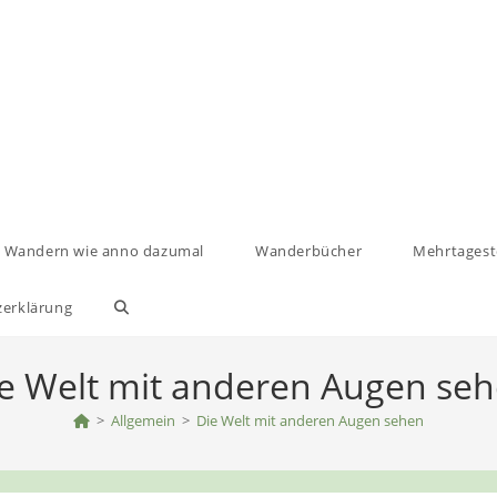
Wandern wie anno dazumal
Wanderbücher
Mehrtages
zerklärung
Website-
Suche
e Welt mit anderen Augen se
>
Allgemein
umschalten
>
Die Welt mit anderen Augen sehen