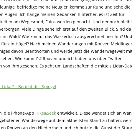
leunige, befriedige meine Neugier, komme zur Ruhe und sehe die 
n Augen. Ich hänge meinen Gedanken hinterher, es ist Zeit für
gkeiten am Wegesrand, Fotos werden gemacht. Und dennoch bleibt
 verborgen. Viele Dinge sehe ich erst auf den zweiten Blick. Sind da
 im Wald? Wie kommt das Wasserloch ausgerechnet hier hin? Und
 für ein Hügel? Nach meinen Wanderungen mit Rouven Meidlinger
niges davon Beantworten und werde jetzt die Wanderwegewelt mi
sehen. Wie kommt’s? Rouven und ich haben uns über Twitter
n von ihm gesehen. Es geht um Landschaften die mittels Lidar-Da
t Lidar? – Bericht des Spiegel
n, die iPhone-App
Hike&Seek
entwickelt. Diese wendet sich an Wan
angebotenen Wanderwege auf dem aktuellsten Stand zu halten, wer
rten Rouven an den Niederrhein und ich nutzte die Gunst der Stun