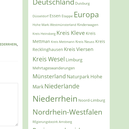
Deutschland
Duisburg
Europa
Essen
Etappe
Düsseldorf
Kinderwagen
Hohe Mark-Westmünsterland
Kreis Kleve
Kreis
Kreis Heinsberg
Mettman
Kreis
Kreis Mettmann
Kreis Neuss
IEDERRHEIN
,
Kreis Viersen
Recklinghausen
Kreis Wesel
Limburg
Mehrtageswanderungen
Münsterland
Naturpark Hohe
Niederlande
Mark
Niederrhein
Noord-Limburg
Nordrhein-Westfalen
REgierungsbezirk Arnsberg