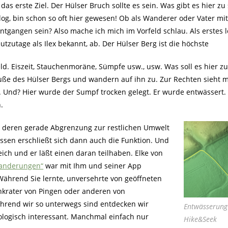
das erste Ziel. Der Hülser Bruch sollte es sein. Was gibt es hier zu
g, bin schon so oft hier gewesen! Ob als Wanderer oder Vater mit
ntgangen sein? Also mache ich mich im Vorfeld schlau. Als erstes l
tzutage als Ilex bekannt, ab. Der Hülser Berg ist die höchste
ld. Eiszeit, Stauchenmoräne, Sümpfe usw., usw. Was soll es hier z
uße des Hülser Bergs und wandern auf ihn zu. Zur Rechten sieht m
 Und? Hier wurde der Sumpf trocken gelegt. Er wurde entwässert
.
d deren gerade Abgrenzung zur restlichen Umwelt
ssen erschließt sich dann auch die Funktion. Und
ich und er läßt einen daran teilhaben. Elke von
Wanderungen“
war mit Ihm und seiner App
Während Sie lernte, unversehrte von geöffneten
krater von Pingen oder anderen von
rend wir so unterwegs sind entdecken wir
Entwässerung
logisch interessant. Manchmal einfach nur
Hike&Seek