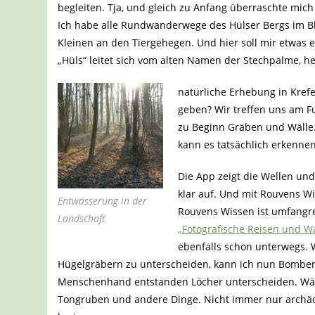
begleiten. Tja, und gleich zu Anfang überraschte mich 
Ich habe alle Rundwanderwege des Hülser Bergs im Blo
Kleinen an den Tiergehegen. Und hier soll mir etwas e
„Hüls“ leitet sich vom alten Namen der Stechpalme, heu
natürliche Erhebung in Krefe
geben? Wir treffen uns am F
zu Beginn Gräben und Wälle.
kann es tatsächlich erkennen
Die App zeigt die Wellen un
klar auf. Und mit Rouvens Wi
Entwässerung in der
Rouvens Wissen ist umfangre
Landschaft
„Fotografische Reisen und 
ebenfalls schon unterwegs. 
Hügelgräbern zu unterscheiden, kann ich nun Bomben
Menschenhand entstanden Löcher unterscheiden. Wäh
Tongruben und andere Dinge. Nicht immer nur archäo