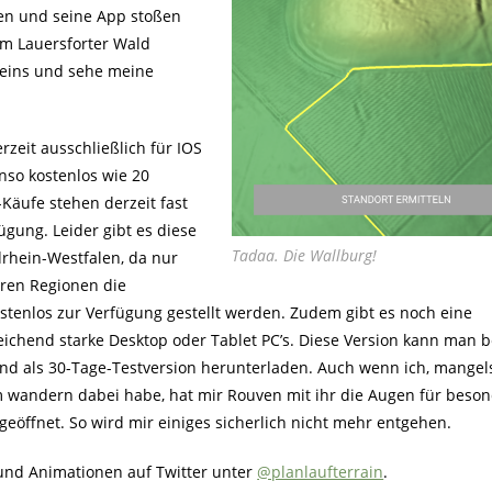
en und seine App stoßen
um Lauersforter Wald
Rheins und sehe meine
erzeit ausschließlich für IOS
enso kostenlos wie 20
äufe stehen derzeit fast
gung. Leider gibt es diese
Tadaa. Die Wallburg!
rhein-Westfalen, da nur
eren Regionen die
stenlos zur Verfügung gestellt werden. Zudem gibt es noch eine
ichend starke Desktop oder Tablet PC’s. Diese Version kann man b
nd als 30-Tage-Testversion herunterladen. Auch wenn ich, mangel
im wandern dabei habe, hat mir Rouven mit ihr die Augen für beso
öffnet. So wird mir einiges sicherlich nicht mehr entgehen.
 und Animationen auf Twitter unter
@planlaufterrain
.