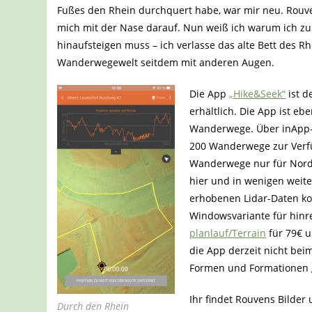
Fußes den Rhein durchquert habe, war mir neu. Rouv
mich mit der Nase darauf. Nun weiß ich warum ich z
hinaufsteigen muss – ich verlasse das alte Bett des 
Wanderwegewelt seitdem mit anderen Augen.
Die App
„Hike&Seek“
ist d
erhältlich. Die App ist eb
Wanderwege. Über inApp-K
200 Wanderwege zur Verfü
Wanderwege nur für Nord
hier und in wenigen weit
erhobenen Lidar-Daten ko
Windowsvariante für hinre
planlauf/Terrain
für 79€ u
die App derzeit nicht be
Formen und Formationen ge
Ihr findet Rouvens Bilder
Durch den Rhein