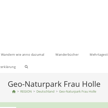
Wandern wie anno dazumal
Wanderbücher
Mehrtages
zerklärung
Website-
Suche
Geo-Naturpark Frau Holle
>
REGION
umschalten
>
Deutschland
>
Geo-Naturpark Frau Holle