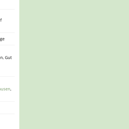
f
ege
n, Gut
ausen
,