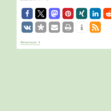
0
0
Tour
Weiterlesen
1384
–
Nieste
–
Premiumweg
P11
Niester
Riesen