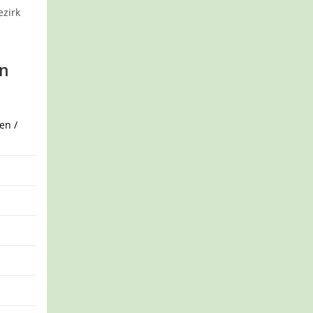
zirk
en
en /