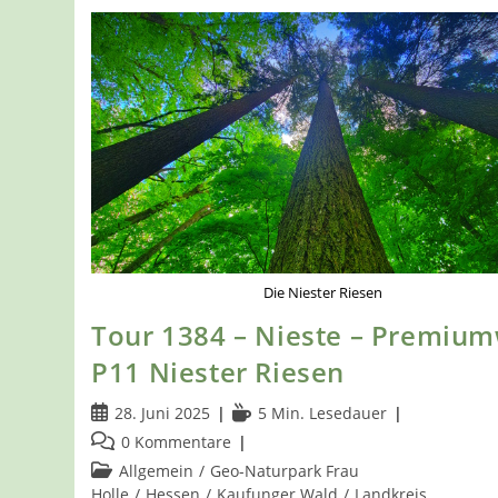
Die Niester Riesen
Tour 1384 – Nieste – Premiu
P11 Niester Riesen
Beitrag
Lesedauer:
28. Juni 2025
5 Min. Lesedauer
veröffentlicht:
Beitrags-
0 Kommentare
Kommentare:
Beitrags-
Allgemein
/
Geo-Naturpark Frau
Kategorie:
Holle
/
Hessen
/
Kaufunger Wald
/
Landkreis