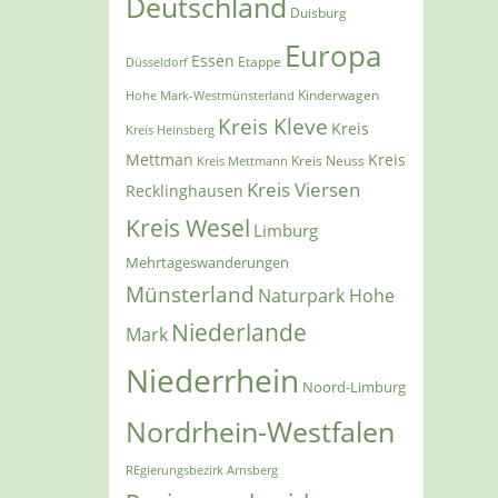
Deutschland
Duisburg
Europa
Essen
Etappe
Düsseldorf
Kinderwagen
Hohe Mark-Westmünsterland
Kreis Kleve
Kreis
Kreis Heinsberg
Mettman
Kreis
Kreis Mettmann
Kreis Neuss
Kreis Viersen
Recklinghausen
Kreis Wesel
Limburg
Mehrtageswanderungen
Münsterland
Naturpark Hohe
Niederlande
Mark
Niederrhein
Noord-Limburg
Nordrhein-Westfalen
REgierungsbezirk Arnsberg