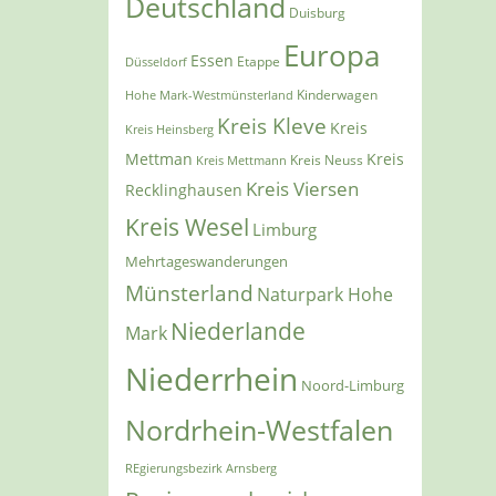
Deutschland
Duisburg
Europa
Essen
Etappe
Düsseldorf
Kinderwagen
Hohe Mark-Westmünsterland
Kreis Kleve
Kreis
Kreis Heinsberg
Mettman
Kreis
Kreis Mettmann
Kreis Neuss
Kreis Viersen
Recklinghausen
Kreis Wesel
Limburg
Mehrtageswanderungen
Münsterland
Naturpark Hohe
Niederlande
Mark
Niederrhein
Noord-Limburg
Nordrhein-Westfalen
REgierungsbezirk Arnsberg