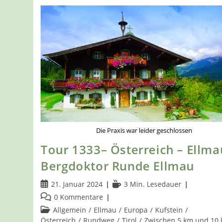
Die Praxis war leider geschlossen
Tour 1333– Österreich – Ellma
Bergdoktor Runde Ellmau
Beitrag
Lesedauer:
21. Januar 2024
3 Min. Lesedauer
veröffentlicht:
Beitrags-
0 Kommentare
Kommentare:
Beitrags-
Allgemein
/
Ellmau
/
Europa
/
Kufstein
/
Kategorie:
Österreich
/
Rundweg
/
Tirol
/
Zwischen 5 km und 10