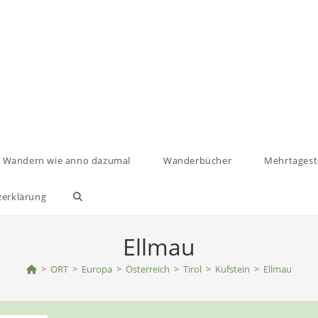
Wandern wie anno dazumal
Wanderbücher
Mehrtages
zerklärung
Website-
Suche
Ellmau
>
ORT
>
umschalten
Europa
>
Österreich
>
Tirol
>
Kufstein
>
Ellmau