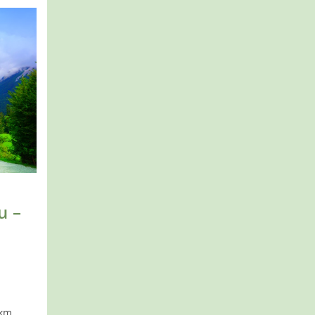
u –
 km