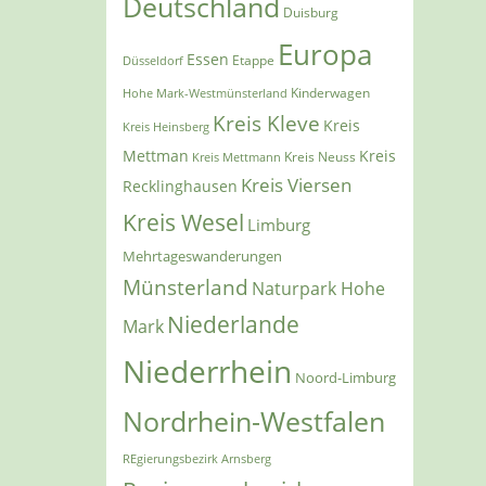
Deutschland
Duisburg
Europa
Essen
Etappe
Düsseldorf
Kinderwagen
Hohe Mark-Westmünsterland
Kreis Kleve
Kreis
Kreis Heinsberg
Mettman
Kreis
Kreis Mettmann
Kreis Neuss
Kreis Viersen
Recklinghausen
Kreis Wesel
Limburg
Mehrtageswanderungen
Münsterland
Naturpark Hohe
Niederlande
Mark
Niederrhein
Noord-Limburg
Nordrhein-Westfalen
REgierungsbezirk Arnsberg