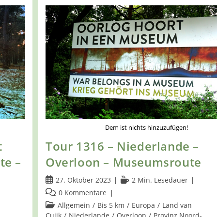
Dem ist nichts hinzuzufügen!
t
Tour 1316 – Niederlande –
te –
Overloon – Museumsroute
Beitrag
Lesedauer:
27. Oktober 2023
2 Min. Lesedauer
veröffentlicht:
Beitrags-
0 Kommentare
Kommentare:
Beitrags-
Allgemein
/
Bis 5 km
/
Europa
/
Land van
Kategorie:
Cuijk
/
Niederlande
/
Overloon
/
Provinz Noord-