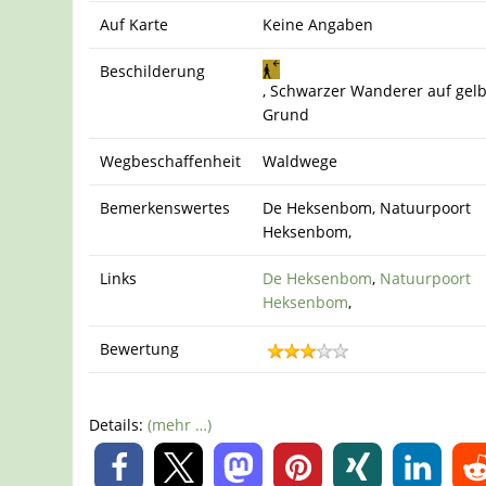
Auf Karte
Keine Angaben
Beschilderung
, Schwarzer Wanderer auf gel
Grund
Wegbeschaffenheit
Waldwege
Bemerkenswertes
De Heksenbom, Natuurpoort
Heksenbom,
Links
De Heksenbom
,
Natuurpoort
Heksenbom
,
Bewertung
Details:
(mehr …)
0