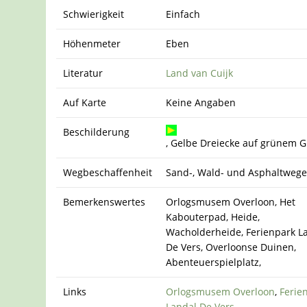
Schwierigkeit
Einfach
Höhenmeter
Eben
Literatur
Land van Cuijk
Auf Karte
Keine Angaben
Beschilderung
, Gelbe Dreiecke auf grünem 
Wegbeschaffenheit
Sand-, Wald- und Asphaltweg
Bemerkenswertes
Orlogsmusem Overloon, Het
Kabouterpad, Heide,
Wacholderheide, Ferienpark L
De Vers, Overloonse Duinen,
Abenteuerspielplatz,
Links
Orlogsmusem Overloon
,
Ferie
Landal De Vers
,