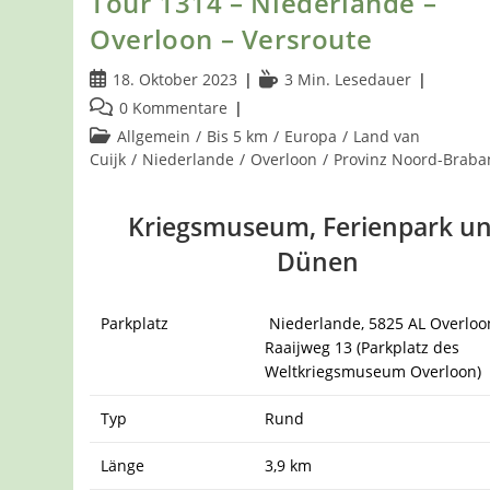
Tour 1314 – Niederlande –
Overloon – Versroute
Beitrag
Lesedauer:
18. Oktober 2023
3 Min. Lesedauer
veröffentlicht:
Beitrags-
0 Kommentare
Kommentare:
Beitrags-
Allgemein
/
Bis 5 km
/
Europa
/
Land van
Kategorie:
Cuijk
/
Niederlande
/
Overloon
/
Provinz Noord-Braba
Kriegsmuseum, Ferienpark u
Dünen
Parkplatz
Niederlande, 5825 AL Overloo
Raaijweg 13 (Parkplatz des
Weltkriegsmuseum Overloon)
Typ
Rund
Länge
3,9 km