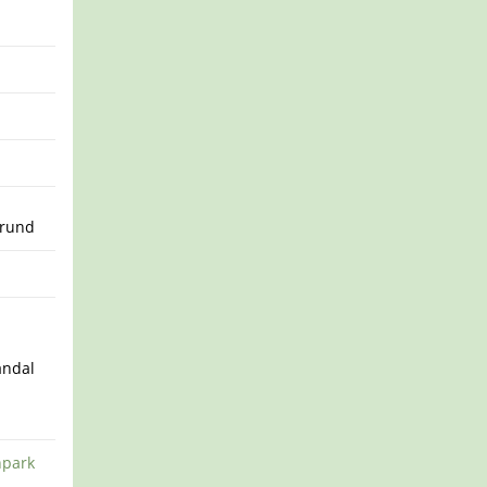
Grund
e
andal
npark