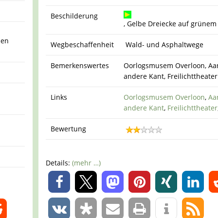
Beschilderung
, Gelbe Dreiecke auf grüne
ben
Wegbeschaffenheit
Wald- und Asphaltwege
Bemerkenswertes
Oorlogsmusem Overloon, Aa
andere Kant, Freilichttheater
Links
Oorlogsmusem Overloon
,
Aa
andere Kant
,
Freilichttheater
Bewertung
Details:
(mehr …)
0
0