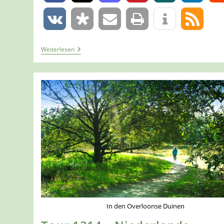
0
Tour
Weiterlesen
1337
–
Niederlande
–
Sint
Anthonis
–
Ullingse
Bergenroute
–
Kurz
In den Overloonse Duinen