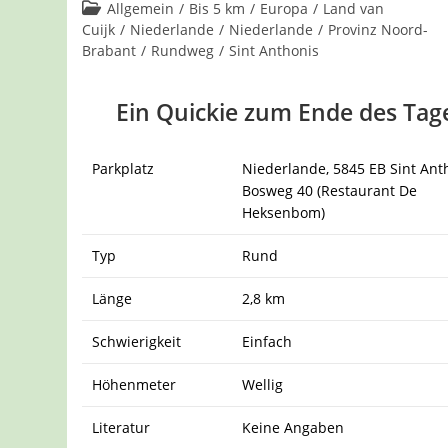
Kommentare:
Beitrags-
Allgemein
/
Bis 5 km
/
Europa
/
Land van
Kategorie:
Cuijk
/
Niederlande
/
Niederlande
/
Provinz Noord-
Brabant
/
Rundweg
/
Sint Anthonis
Ein Quickie zum Ende des Tag
Parkplatz
Niederlande, 5845 EB Sint Ant
Bosweg 40 (Restaurant De
Heksenbom)
Typ
Rund
Länge
2,8 km
Schwierigkeit
Einfach
Höhenmeter
Wellig
Literatur
Keine Angaben