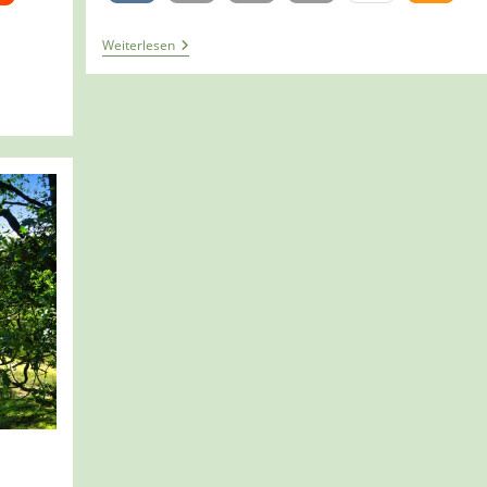
Tour
Weiterlesen
1316
–
Niederlande
–
Overloon
–
Museumsroute