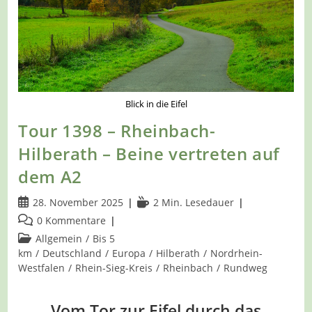
Blick in die Eifel
Tour 1398 – Rheinbach-
Hilberath – Beine vertreten auf
dem A2
Beitrag
Lesedauer:
28. November 2025
2 Min. Lesedauer
veröffentlicht:
Beitrags-
0 Kommentare
Kommentare:
Beitrags-
Allgemein
/
Bis 5
Kategorie:
km
/
Deutschland
/
Europa
/
Hilberath
/
Nordrhein-
Westfalen
/
Rhein-Sieg-Kreis
/
Rheinbach
/
Rundweg
Vom Tor zur Eifel durch das