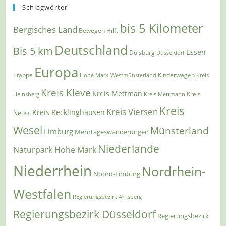
Schlagwörter
bis 5 Kilometer
Bergisches Land
Bewegen Hilft
Deutschland
Bis 5 km
Essen
Duisburg
Düsseldorf
Europa
Etappe
Kinderwagen
Hohe Mark-Westmünsterland
Kreis
Kreis Kleve
Kreis Mettman
Heinsberg
Kreis Mettmann
Kreis
Kreis
Kreis Viersen
Kreis Recklinghausen
Neuss
Wesel
Münsterland
Limburg
Mehrtageswanderungen
Niederlande
Naturpark Hohe Mark
Niederrhein
Nordrhein-
Noord-Limburg
Westfalen
REgierungsbezirk Arnsberg
Regierungsbezirk Düsseldorf
Regierungsbezirk