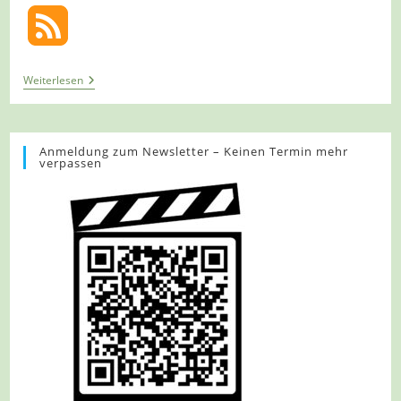
Tour
Weiterlesen
1398
–
Rheinbach-
Hilberath
–
Anmeldung zum Newsletter – Keinen Termin mehr
verpassen
Beine
Vertreten
Auf
Dem
A2