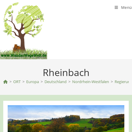
Zum
Menü
Inhalt
springen
Rheinbach
>
ORT
>
Europa
>
Deutschland
>
Nordrhein-Westfalen
>
Regierung