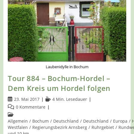
Laubenidylle in Bochum
Tour 884 – Bochum-Hordel –
Dem Kreis um Hordel folgen
Beitrag
Lesedauer:
23. Mai 2017
4 Min. Lesedauer
veröffentlicht:
Beitrags-
0 Kommentare
Kommentare:
Beitrags-
Kategorie:
Allgemein
/
Bochum
/
Deutschland
/
Deutschland
/
Europa
/
Westfalen
/
Regierungsbezirk Arnsberg
/
Ruhrgebiet
/
Rundw
und 10 km