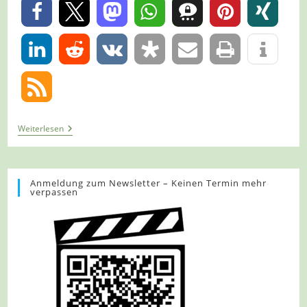
0
0
Tour
Weiterlesen
884
–
Bochum-
Hordel
–
Anmeldung zum Newsletter – Keinen Termin mehr
verpassen
Dem
Kreis
Um
Hordel
Folgen