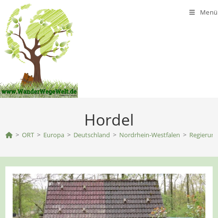
Zum
Menü
Inhalt
springen
Hordel
>
ORT
>
Europa
>
Deutschland
>
Nordrhein-Westfalen
>
Regierung