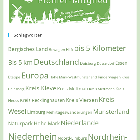
Schlagwörter
bis 5 Kilometer
Bergisches Land
Bewegen Hilft
Deutschland
Bis 5 km
Essen
Duisburg
Düsseldorf
Europa
Etappe
Kinderwagen
Hohe Mark-Westmünsterland
Kreis
Kreis Kleve
Kreis Mettman
Heinsberg
Kreis Mettmann
Kreis
Kreis
Kreis Viersen
Kreis Recklinghausen
Neuss
Wesel
Münsterland
Limburg
Mehrtageswanderungen
Niederlande
Naturpark Hohe Mark
Niederrhein
Nordrhein-
Noord-Limburg