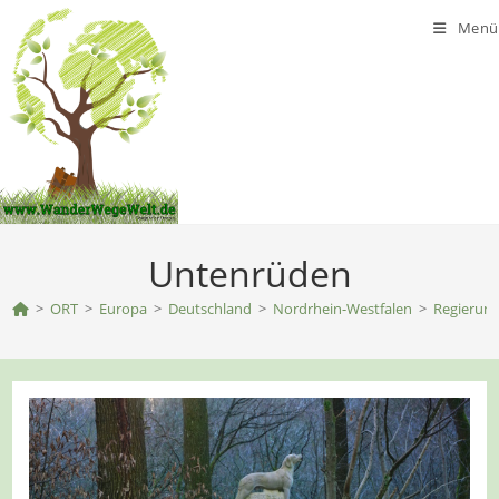
Zum
Menü
Inhalt
springen
Untenrüden
>
ORT
>
Europa
>
Deutschland
>
Nordrhein-Westfalen
>
Regierung