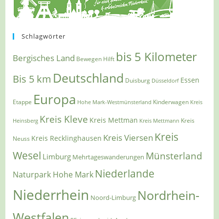
Schlagwörter
bis 5 Kilometer
Bergisches Land
Bewegen Hilft
Deutschland
Bis 5 km
Essen
Duisburg
Düsseldorf
Europa
Etappe
Kinderwagen
Hohe Mark-Westmünsterland
Kreis
Kreis Kleve
Kreis Mettman
Heinsberg
Kreis Mettmann
Kreis
Kreis
Kreis Viersen
Kreis Recklinghausen
Neuss
Wesel
Münsterland
Limburg
Mehrtageswanderungen
Niederlande
Naturpark Hohe Mark
Niederrhein
Nordrhein-
Noord-Limburg
Westfalen