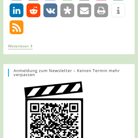
0
Tour
Weiterlesen
1365
–
Solingen-
Rüden
–
Anmeldung zum Newsletter – Keinen Termin mehr
verpassen
Tour
Rund
Um
Rüden