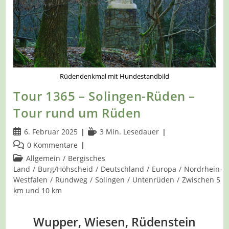
Rüdendenkmal mit Hundestandbild
Tour 1365 – Solingen-Rüden –
Tour rund um Rüden
Beitrag
Lesedauer:
6. Februar 2025
3 Min. Lesedauer
veröffentlicht:
Beitrags-
0 Kommentare
Kommentare:
Beitrags-
Allgemein
/
Bergisches
Kategorie:
Land
/
Burg/Höhscheid
/
Deutschland
/
Europa
/
Nordrhein-
Westfalen
/
Rundweg
/
Solingen
/
Untenrüden
/
Zwischen 5
km und 10 km
Wupper, Wiesen, Rüdenstein