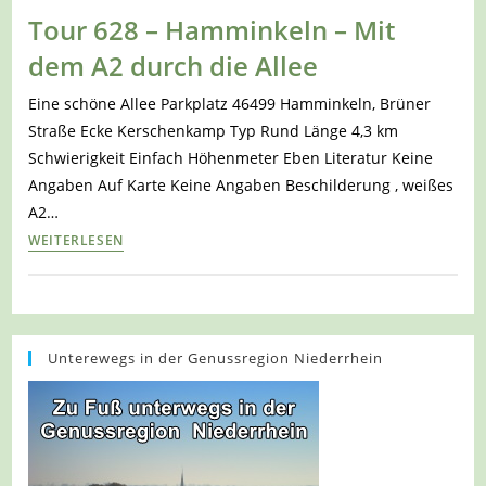
–
Tour 628 – Hamminkeln – Mit
Hamminkeln
dem A2 durch die Allee
–
Auf
Eine schöne Allee Parkplatz 46499 Hamminkeln, Brüner
dem
Straße Ecke Kerschenkamp Typ Rund Länge 4,3 km
A1
Schwierigkeit Einfach Höhenmeter Eben Literatur Keine
durch
Angaben Auf Karte Keine Angaben Beschilderung , weißes
die
A2…
Allee
Tour
WEITERLESEN
an
628
die
–
Issel
Hamminkeln
–
Unterewegs in der Genussregion Niederrhein
Mit
dem
A2
durch
die