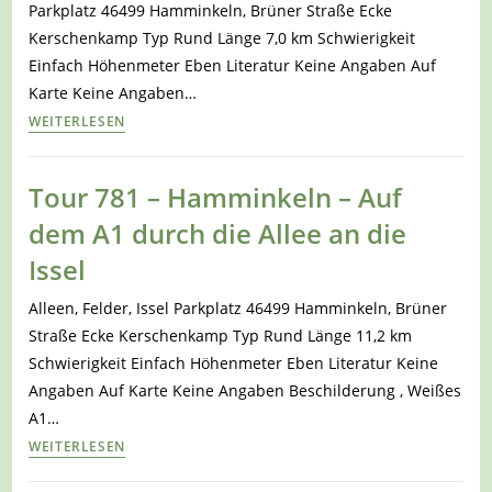
Parkplatz 46499 Hamminkeln, Brüner Straße Ecke
A6
Kerschenkamp Typ Rund Länge 7,0 km Schwierigkeit
zur
Einfach Höhenmeter Eben Literatur Keine Angaben Auf
Windmühle
Karte Keine Angaben…
Weßling
Tour
WEITERLESEN
782
–
Tour 781 – Hamminkeln – Auf
Hamminkeln
dem A1 durch die Allee an die
–
Auf
Issel
dem
Alleen, Felder, Issel Parkplatz 46499 Hamminkeln, Brüner
A3
Straße Ecke Kerschenkamp Typ Rund Länge 11,2 km
zu
Schwierigkeit Einfach Höhenmeter Eben Literatur Keine
Schloss
Angaben Auf Karte Keine Angaben Beschilderung , Weißes
Ringenberg
A1…
Tour
WEITERLESEN
781