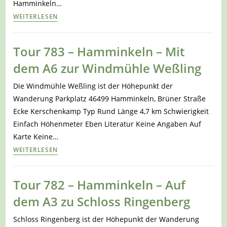
Hamminkeln…
Tour
WEITERLESEN
1351
–
Tour 783 – Hamminkeln – Mit
Hamminkeln
dem A6 zur Windmühle Weßling
–
Wanderweg
Die Windmühle Weßling ist der Höhepunkt der
H1
Wanderung Parkplatz 46499 Hamminkeln, Brüner Straße
Ecke Kerschenkamp Typ Rund Länge 4,7 km Schwierigkeit
Einfach Höhenmeter Eben Literatur Keine Angaben Auf
Karte Keine…
Tour
WEITERLESEN
783
–
Tour 782 – Hamminkeln – Auf
Hamminkeln
dem A3 zu Schloss Ringenberg
–
Mit
Schloss Ringenberg ist der Höhepunkt der Wanderung
dem